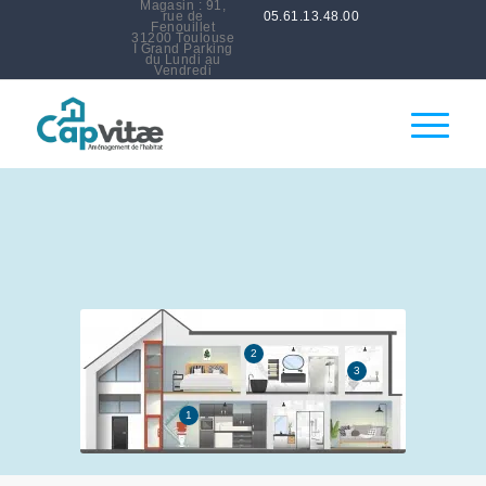
Magasin : 91,
rue de
05.61.13.48.00
Fenouillet
31200 Toulouse
I Grand Parking
du Lundi au
Vendredi
2
3
1