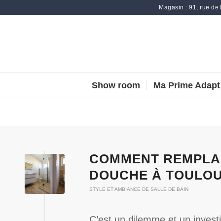
Magasin : 91, rue de
Show room
Ma Prime Adapt
COMMENT REMPLAC
DOUCHE À TOULOU
STYLE ET AMBIANCE DE SALLE DE BAIN
C’est un dilemme et un invest