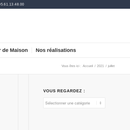
05.61.13.48.00
 de Maison
Nos réalisations
Vous êtes ici :
Accueil
/
2021
/
juillet
VOUS REGARDEZ :
Vous
regardez
: