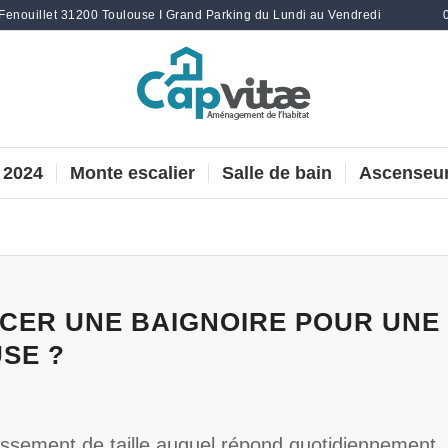
 Fenouillet 31200 Toulouse I Grand Parking du Lundi au Vendredi
 2024
Monte escalier
Salle de bain
Ascenseur
ER UNE BAIGNOIRE POUR UNE
SE ?
issement de taille auquel répond quotidiennement