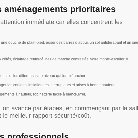
es aménagements prioritaires
attention immédiate car elles concentrent les
 une douche de plain-pied, poser des barres d’appui, un sol antidérapant et un siè
côtés, éclairage renforcé, nez de marche contrastés, voire monte-escalier si
seuils et les différences de niveau qui font trébucher.
ger les couloirs, installer des interrupteurs et prises à bonne hauteur.
ngements à hauteur, robinetterie facile à manœuvrer.
p : on avance par étapes, en commençant par la sal
nt le meilleur rapport sécurité/coût.
s professionnels