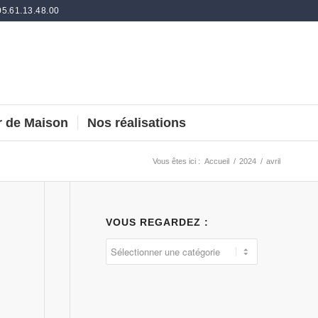
05.61.13.48.00
 de Maison
Nos réalisations
Vous êtes ici :
Accueil
/
2024
/
avril
VOUS REGARDEZ :
:
Vous
regardez
: