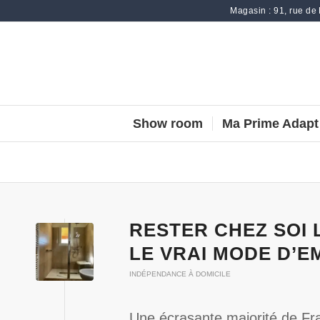
Magasin : 91, rue de
Show room
Ma Prime Adapt
RESTER CHEZ SOI 
LE VRAI MODE D’E
INDÉPENDANCE À DOMICILE
Une écrasante majorité de Fran