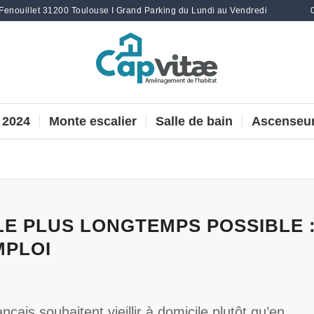
 Fenouillet 31200 Toulouse I Grand Parking du Lundi au Vendredi
 2024
Monte escalier
Salle de bain
Ascenseur
LE PLUS LONGTEMPS POSSIBLE 
MPLOI
çais souhaitent vieillir à domicile plutôt qu’en