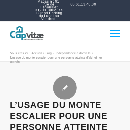
Magasin : 91,
rue de
05.61.13.48.00
Fenouillet
31200 Toulouse
I Grand Parking
du Lundi au
Vendredi
Vous êtes ici :
Accueil
/
Blog
/
Indépendance à domicile
/
L’usage du monte escalier pour une personne atteinte d’alzheimer
ou sén...
L’USAGE DU MONTE
ESCALIER POUR UNE
PERSONNE ATTEINTE