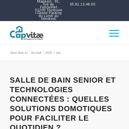
Magasin : 91,
rue de
05.61.13.48.00
Fenouillet
31200 Toulouse
I Grand Parking
du Lundi au
Vendredi
Vous êtes ici :
Accueil
/
2025
/
juin
SALLE DE BAIN SENIOR ET
TECHNOLOGIES
CONNECTÉES : QUELLES
SOLUTIONS DOMOTIQUES
POUR FACILITER LE
QUOTIDIEN ?