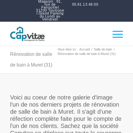
Magasin : 91,
rue de
05.61.13.48.00
Fenouillet
31200 Toulouse
I Grand Parking
du Lundi au
Vendredi
Vous êtes ici :
Accueil
/
Salle de bain
/
Rénovation de salle
Rénovation de salle de bain à Muret (31)
de bain à Muret (31)
Voici au coeur de notre galerie d’image
l’un de nos derniers projets de rénovation
de salle de bain à Muret. Il s’agit d’une
réfection complète faite pour le compte de
l’un de nos clients. Sachez que la société
Capvitae se déplace sur toute la couronne