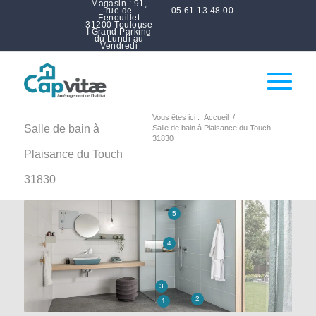
Magasin : 91,
rue de
05.61.13.48.00
Fenouillet
31200 Toulouse
I Grand Parking
du Lundi au
Vendredi
Vous êtes ici :
Accueil
/
Salle de bain à
Salle de bain à Plaisance du Touch
31830
Plaisance du Touch
31830
5
4
3
2
1