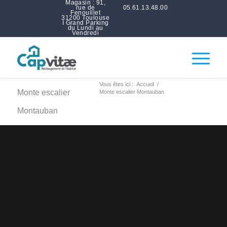
Magasin : 91,
rue de
05.61.13.48.00
Fenouillet
31200 Toulouse
I Grand Parking
du Lundi au
Vendredi
Vous êtes ici :
Accueil
/
Monte escalier
Monte escalier Montauban
Montauban