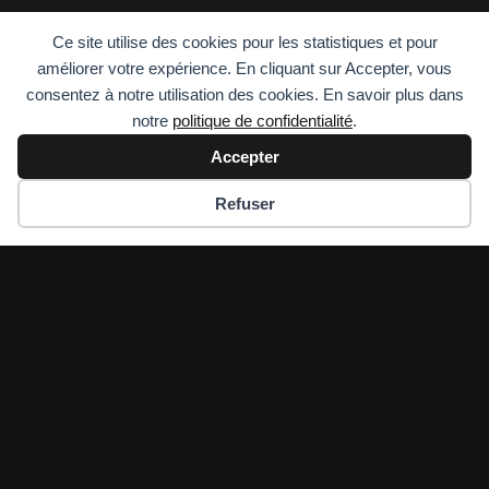
Ce site utilise des cookies pour les statistiques et pour
améliorer votre expérience. En cliquant sur Accepter, vous
consentez à notre utilisation des cookies. En savoir plus dans
notre
politique de confidentialité
.
Accepter
Refuser
VOTRE MONTE ESCALIER
À MONTAUBAN DANS LE
82 AVEC CAPVITAE
A proximité de Montauban ou en zone
rurale, notre société se déplace
directement sur votre domicile pour faire