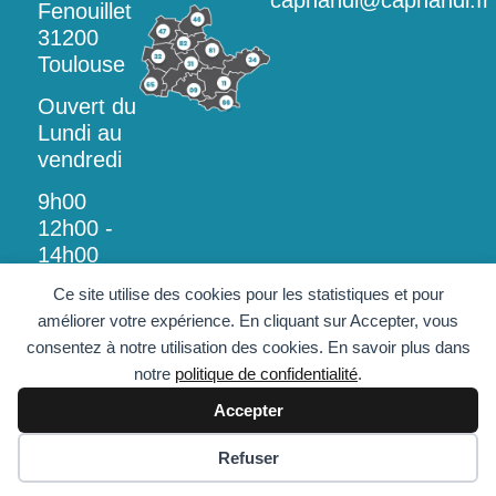
caphandi@caphandi.fr
Fenouillet
31200
Toulouse
Ouvert du
Lundi au
vendredi
9h00
12h00 -
14h00
18h00
Ce site utilise des cookies pour les statistiques et pour
améliorer votre expérience. En cliquant sur Accepter, vous
consentez à notre utilisation des cookies. En savoir plus dans
notre
politique de confidentialité
.
Accepter
© Copyright -
Politique de Protection Des
Données Personnelles
Aménagement Habitat
Mentions Légales
Plan de site
Refuser
Tarifs 2026
Sénior