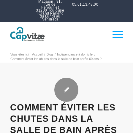
Magasin : 91,
rue de
05.61.13.48.00
Fenouillet
31200 Toulouse
I Grand Parking
du Lundi au
Vendredi
Vous êtes ici :
Accueil
/
Blog
/
Indépendance à domicile
/
Comment éviter les chutes dans la salle de bain après 60 ans ?
COMMENT ÉVITER LES
CHUTES DANS LA
SALLE DE BAIN APRÈS